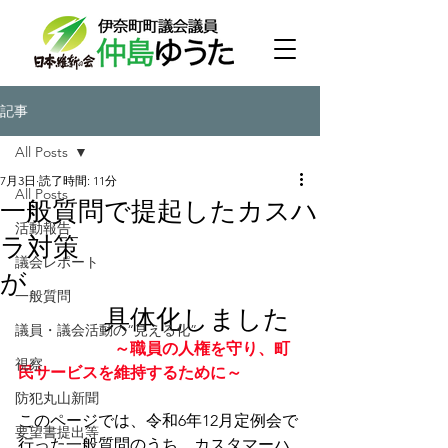
記事
All Posts
7月3日
読了時間: 11分
All Posts
一般質問で提起したカスハ
活動報告
ラ対策
議会レポート
が
一般質問
具体化しました
議員・議会活動の“見える化”
　～職員の人権を守り、町
視察
民サービスを維持するために～
防犯丸山新聞
このページでは、令和6年12月定例会で
要望書提出等
行った一般質問のうち、カスタマーハ