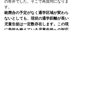
の答弁でした。そこで再質問になりま
す。
統廃合の予定がなく通学区域が変わら
ないとしても、現状の通学距離が長い
児童生徒は一定数存在します。この現
に負担を抱えている児童生徒への対応
について、町教育委員会としてどのよ
うに考えておられますか。
【答弁】答弁者:
教育次長
現状の通学距離が長い児童生徒が一定
数存在することについては、町教育委
員会としても認識しており、通学が心
身の負担となり得ることは理解してお
ります。しかしながら、通学手段や距
離に関する問題は、学校の立地や交通
環境、家庭の状況など個々の事情が大
きく異なり、町全体として一律の制度
や基準を変更することは現時点では現
実的ではないと考えております。　