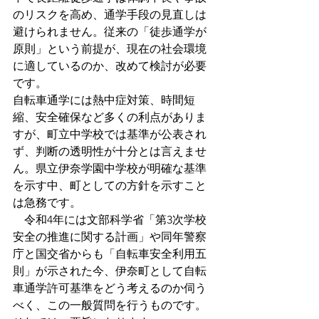
のリスクを高め、通学手段の見直しは
避けられません。従来の「徒歩通学が
原則」という前提が、現在の社会環境
に適しているのか、改めて検討が必要
です。
自転車通学には熱中症対策、時間短
縮、安全確保など多くの利点がありま
すが、町立中学校では基準が公表され
ず、判断の透明性が十分とは言えませ
ん。県立伊奈学園中学校が明確な基準
を示す中、町としての方針を示すこと
は急務です。
　令和4年には文部科学省「第3次学校
安全の推進に関する計画」や同年警察
庁と国交省からも「自転車安全利用五
則」が示された今、伊奈町として自転
車通学許可基準をどう考えるのか伺う
べく、この一般質問を行うものです。