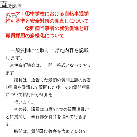
直し
定例会等
テーマ：①
中学校における自転車通学
その他
許可基準と安全対策の見直しについて
　　　　②難病当事者の就労促進と町
職員採用の多様化について
・一般質問にて取り上げた内容を記載
します
。
※伊奈町議会は、一問一答式となっており
ます。
　　議員は、通告した最初の質問主題の要旨
1項 目を登壇して質問した後、その質問項目
について執行部が答弁を
　　行います。
　　その後、議員は自席で1つの質問項目ご
とに質問し、執行部が答弁を進めて行きま
す。
　　時間は、質問及び答弁を含め７５分で