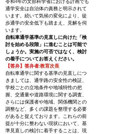
令和4年の文部科学省における計画でも
通学安全は自治体の責務と明示されて
います。続いて気候の変化により、徒
歩通学の安全低下も踏まえ、見解を伺
います。
自転車通学基準の見直しに向けた「検
討を始める段階」に進むことは可能で
しょうか。実施の可否ではなく、検討
の着手についてお答えください。
【答弁】答弁者:
教育次長
自転車通学に関する基準の見直しにつ
きましては、通学路の安全性の検証、
学校ごとの立地条件や地域特性の把
握、交通量や道路環境に関する調査、
さらには保護者や地域、関係機関との
調整など、多くの課題を整理する必要
があると捉えております。これらの前
提が十分に整わない現状において、基
準見直しの検討に着手することは、現