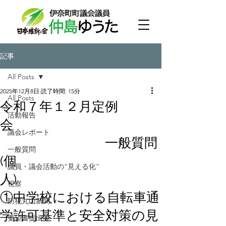
記事
All Posts
2025年12月8日
読了時間: 15分
All Posts
令和７年１２月定例
活動報告
会
議会レポート
一般質問
一般質問
(個
議員・議会活動の“見える化”
人)
視察
①中学校における自転車通
防犯丸山新聞
学許可基準と安全対策の見
要望書提出等