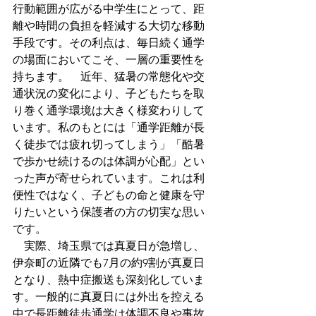
行動範囲が広がる中学生にとって、距
離や時間の負担を軽減する大切な移動
手段です。その利点は、毎日続く通学
の場面においてこそ、一層の重要性を
持ちます。　近年、猛暑の常態化や交
通状況の変化により、子どもたちを取
り巻く通学環境は大きく様変わりして
います。私のもとには「通学距離が長
く徒歩では疲れ切ってしまう」「酷暑
で歩かせ続けるのは体調が心配」とい
った声が寄せられています。これは利
便性ではなく、子どもの命と健康を守
りたいという保護者の方の切実な思い
です。
　実際、埼玉県では真夏日が急増し、
伊奈町の近隣でも7月の約9割が真夏日
となり、熱中症搬送も深刻化していま
す。一般的に真夏日には外出を控える
中で長距離徒歩通学は体調不良や事故