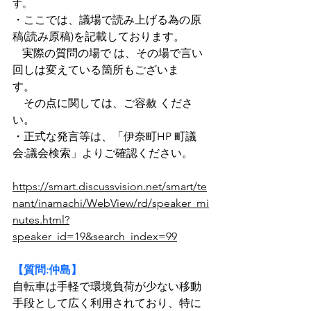
す。
・ここでは、議場で読み上げる為の原
稿(読み原稿)を記載しております。
実際の質問の場で は、その場で言い
回しは変えている箇所もございま
す。　　　　　　　
　その点に関しては、ご容赦 くださ
い。
・正式な発言等は、「伊奈町HP 町議
会:議会検索」よりご確認ください。 
https://smart.discussvision.net/smart/te
nant/inamachi/WebView/rd/speaker_mi
nutes.html?
speaker_id=19&search_index=99
【質問:仲島】
自転車は手軽で環境負荷が少ない移動
手段として広く利用されており、特に