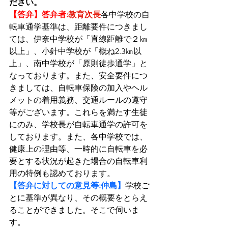
ださい。
【答弁】答弁者:
教育次長
各中学校の自
転車通学基準は、距離要件につきまし
ては、伊奈中学校が「直線距離で２㎞
以上」、小針中学校が「概ね2.3㎞以
上」、南中学校が「原則徒歩通学」と
なっております。また、安全要件につ
きましては、自転車保険の加入やヘル
メットの着用義務、交通ルールの遵守
等がございます。これらを満たす生徒
にのみ、学校長が自転車通学の許可を
しております。また、各中学校では、
健康上の理由等、一時的に自転車を必
要とする状況が起きた場合の自転車利
用の特例も認めております。
【答弁に対しての意見等:仲島】
学校ご
とに基準が異なり、その概要をとらえ
ることができました。そこで伺いま
す。