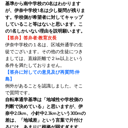
基準から南中学校の0名はわかります
が、伊奈中学校1名は少し疑問が残りま
す。学校側が希望者に対してキャップ
していること等はないと思います。こ
の1名しかいない理由を説明願います。
【
答弁】答弁者:教育次長
伊奈中学校の１名は、区域外通学の生
徒でございます。その他の生徒につき
ましては、直線距離で２㎞以上という
条件を満たしておりません。
【答弁に対しての意見及び再質問:仲
島】
例外があることを認識しました。そこ
で質問です。
自転車通学基準は「地域性や学校側の
判断で決めている」と思いますが、伊
奈中2.0km、小針中2.3kmという300mの
差は、「地域差」という言葉で片付け
るには、あまりに根拠が弱すぎます。