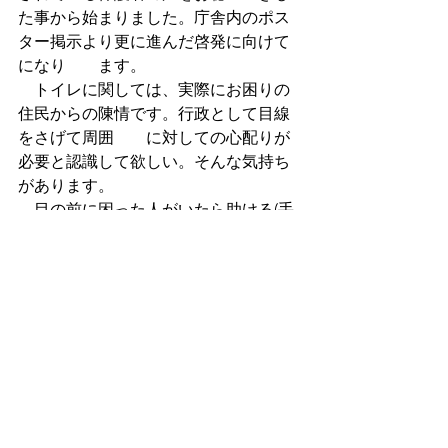
た事から始まりました。庁舎内のポス
ター掲示より更に進んだ啓発に向けて
になり　　ます。
　トイレに関しては、実際にお困りの
住民からの陳情です。行政として目線
をさげて周囲　　に対しての心配りが
必要と認識して欲しい。そんな気持ち
があります。
　目の前に困った人がいたら助ける(手
を差し伸べる)のが、議員や行政だと思
い日々の活　　動を進めています。
４．少子高齢化が問題と言いながら、
恒常的な施策・支援を行わない。施策
を行っても補　　助金等々のバラマキ
がメインとなっているが問題だと考え
ている視点からの提案的な質　　問で
す。現在の伊奈町が行っている施策の
多くが、小学校に入学する前が殆どで