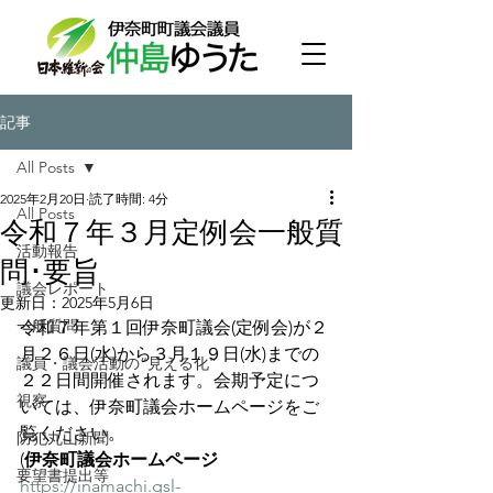
記事
All Posts
2025年2月20日
読了時間: 4分
All Posts
令和７年３月定例会一般質
活動報告
問･要旨
議会レポート
更新日：
2025年5月6日
一般質問
令和７年第１回伊奈町議会(定例会)が２
月２６日(水)から３月１９日(水)までの
議員・議会活動の“見える化”
２２日間開催されます。会期予定につ
視察
いては、伊奈町議会ホームページをご
覧ください。
防犯丸山新聞
(
伊奈町議会ホームページ
要望書提出等
https://inamachi.gsl-