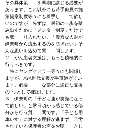
その具体策　　を早期に講じる必要が
あります。これ以外にも若手職員の施
策提案制度等々にも着手し　　て欲し
いのですが、先ずは、最初の一歩を踏
み出すために「メンター制度」だけで
も取　　り入れたい。「優秀な人財が
伊奈町から流出するのを防ぎたい」そ
んな思いを込めて質　　問します。
２．がん患者支援は、もっと積極的に
行うべきです。
　特にヤングケアラー等々にも関係し
ますが、AYA世代支援が手薄過ぎてい
ます。必要　　　な部分に適正な支援
の1つとして確認します。
３．伊奈町の「子ども達が笑顔になっ
て欲しい」と常日頃から感じている部
分から行う質　　問です。「子ども用
車いす」に対する理解が進まず、苦労
されている保護者の声をお聴　　きし