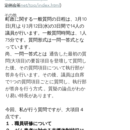
service.net/top/index.html
)
定例会等
その他
町政に関する一般質問の日程は、3月10
日(月)より3月12日(水)の3日間で14人の
議員が行います。一般質問時間は、1人
75分です。質問形式は一問一答式とな
っています。
尚、一問一答式とは  
通告した最初の質
問(大項目)の要旨項目を登壇して質問し
た後、その質問項目について執行部が
答弁を行います。その後、議員は自席
で1つの質問項目ごとに質問し、執行部
が答弁を行う方式 。質疑の論点がわか
り易い特長があります。
今回、私が行う質問ですが、大項目４
点です。
１．職員研修について