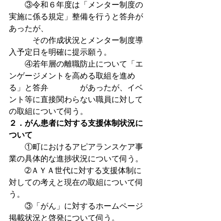
　　③令和６年度は「メンター制度の
実施に係る規定」整備を行うと答弁が
あったが、
　　　その作成状況とメンター制度導
入予定日を明確に提示願う。
　　④若年層の離職防止について「エ
ンゲージメントを高める取組を進め
る」と答弁　　　　があったが、イベ
ント等に直接関わらない職員に対して
の取組について伺う。
２．がん患者に対する支援体制状況に
ついて
　　①町におけるアピアランスケア事
業の具体的な進捗状況について伺う。
　　➁ＡＹＡ世代に対する支援体制に
対しての考えと現在の取組について伺
う。
　　③「がん」に対するホームページ
掲載状況と啓発について伺う。