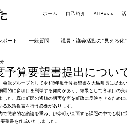
ホーム
自己紹介
AllPosts
活
レポート
一般質問
議員・議会活動の“見える化”
3分
出等
定例会等
その他
度予算要望書提出につい
金）、会派グループとして令和8年度予算要望書を大島町長に提出
網羅的に多項目を列挙する傾向があり、結果として各項目の実
ました。真に町民の皆様の切実な声を町政に反映させるために
ある政策提言を行う必要があります。
内で徹底的な議論を重ね、伊奈町が直面する課題の中でも特に
だ要望書を作成いたしました。