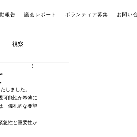
動報告
議会レポート
ボランティア募集
お問い
視察
て
いたしました。
現可能性が希薄に
は、儀礼的な要望
緊急性と重要性が