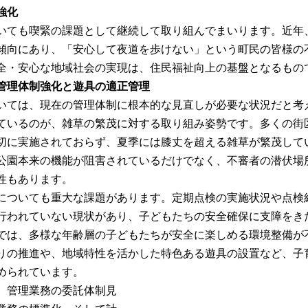
強化
いても喫緊の課題として継続して取り組んでまいります。近年
傾向にあり、「安心して夜道を歩けない」という町民の皆様の
全・安心な地域社会の実現は、住民福祉向上の基盤となるもの
管理体制強化と遊具の適正管理
いては、現在の管理体制に根本的な見直しが必要な状況だと考
ているのが、雑草の繁茂に対する取り組み姿勢です。多くの街
切に実施されておらず、夏季には膝丈を超える雑草が繁茂して
公園本来の機能が阻害されているだけでなく、不審者の潜伏場
性もあります。
についても重大な課題があります。定期点検の実施状況や点検
行われていない現状があり、子どもたちの安全確保に支障をき
では、多様な年齢層の子どもたちが安全に楽しめる環境整備が
りの推進や、地域特性を活かした特色ある遊具の設置など、子
められています。
、管理業務の委託体制見