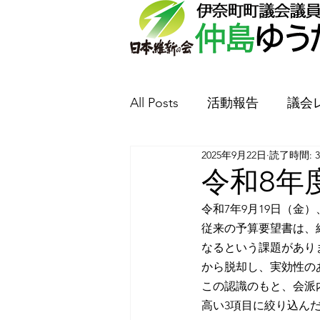
All Posts
活動報告
議会
2025年9月22日
読了時間: 
防犯丸山新聞
要望書提
令和8年
令和7年9月19日（
従来の予算要望書は、
なるという課題があり
から脱却し、実効性の
この認識のもと、会派
高い3項目に絞り込ん