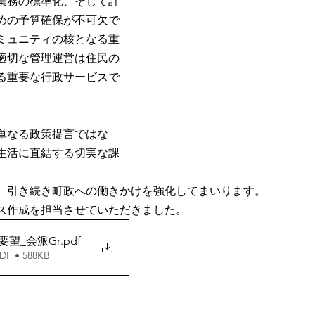
業務の標準化、そして計
めの予算確保が不可欠で
ミュニティの核となる重
適切な管理運営は住民の
る重要な行政サービスで
単なる政策提言ではな
生活に直結する切実な課
、引き続き町政への働きかけを強化してまいります。
ス作成を担当させていただきました。
要望_会派Gr
.pdf
 • 588KB