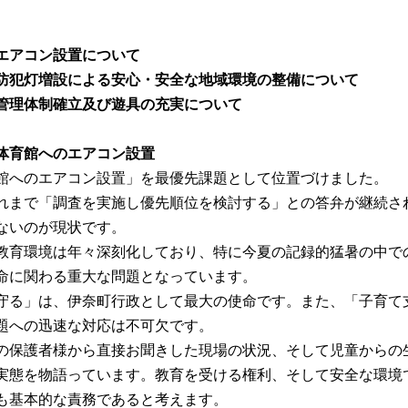
エアコン設置について
防犯灯増設による安心・安全な地域環境の整備について
管理体制確立及び遊具の充実について
体育館へのエアコン設置
館へのエアコン設置」を最優先課題として位置づけました。
れまで「調査を実施し優先順位を検討する」との答弁が継続さ
ないのが現状です。
教育環境は年々深刻化しており、特に今夏の記録的猛暑の中で
命に関わる重大な問題となっています。
守る」は、伊奈町行政として最大の使命です。また、「子育て
題への迅速な対応は不可欠です。
の保護者様から直接お聞きした現場の状況、そして児童からの
実態を物語っています。教育を受ける権利、そして安全な環境
も基本的な責務であると考えます。