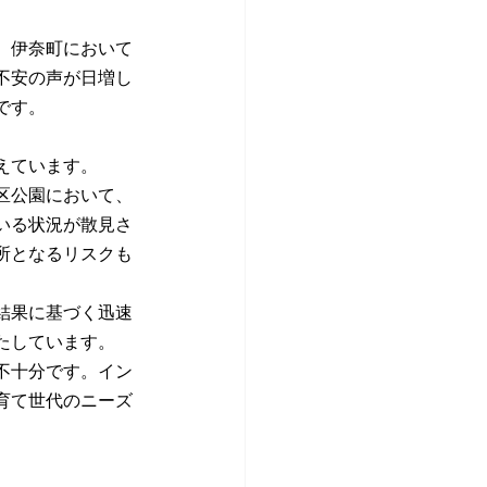
、伊奈町において
不安の声が日増し
です。
えています。
区公園において、
いる状況が散見さ
所となるリスクも
結果に基づく迅速
たしています。
不十分です。イン
育て世代のニーズ