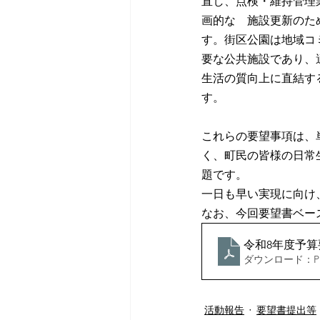
直し、点検・維持管理
画的な　施設更新のた
す。街区公園は地域コ
要な公共施設であり、
生活の質向上に直結す
す。
これらの要望事項は、
く、町民の皆様の日常
題です。
一日も早い実現に向け
なお、今回要望書ベー
令和8年度予算
ダウンロード：PDF
活動報告
要望書提出等