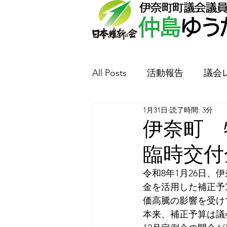
All Posts
活動報告
議会
1月31日
読了時間: 3分
防犯丸山新聞
要望書提
伊奈町 
臨時交
令和8年1月26日
金を活用した補正予
価高騰の影響を受け
本来、補正予算は議