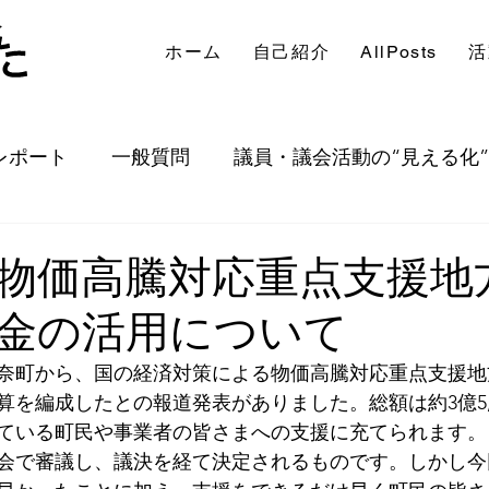
ホーム
自己紹介
AllPosts
活
レポート
一般質問
議員・議会活動の“見える化”
出等
定例会等
その他
物価高騰対応重点支援地
付金の活用について
、伊奈町から、国の経済対策による物価高騰対応重点支援
算を編成したとの報道発表がありました。総額は約3億5,
ている町民や事業者の皆さまへの支援に充てられます。
会で審議し、議決を経て決定されるものです。しかし今