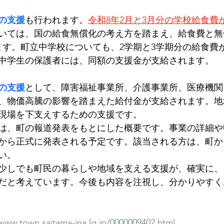
の支援
も行われます。
令和8年2月と3月分の学校給食費
いては、国の給食無償化の考え方を踏まえ、給食費と無
ます。町立中学校についても、2学期と3学期分の給食費
中学生の保護者には、同額の支援金が支給されます。
の支援
として、障害福祉事業所、介護事業所、医療機関
、物価高騰の影響を踏まえた給付金が支給されます。地
現場を下支えするための支援です。
は、町の報道発表をもとにした概要です。事業の詳細や
から正式に発表される予定です。該当される方は、町か
い。
少しでも町民の暮らしや地域を支える支援が、確実に、
だと考えています。今後も内容を注視し、分かりやすく
/www.town.saitama-ina.lg.jp/0000009402.html