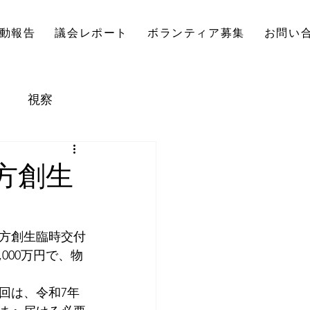
動報告
議会レポート
ボランティア募集
お問い
視察
方創生
地方創生臨時交付
000万円で、物
回は、令和7年