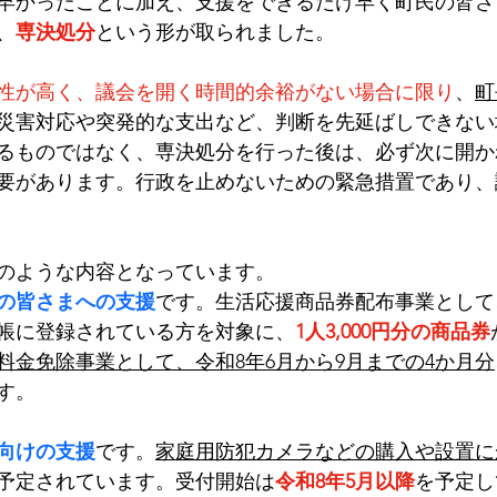
が早かったことに加え、支援をできるだけ早く町民の皆
、
専決処分
という形が取られました。
性が高く、議会を開く時間的余裕がない場合に限り
、
町
災害対応や突発的な支出など、判断を先延ばしできない
るものではなく、専決処分を行った後は、必ず次に開か
要があります。行政を止めないための緊急措置であり、
のような内容となっています。
の皆さまへの支援
です。生活応援商品券配布事業として、
帳に登録されている方を対象に、
1人3,000円分の商品券
料金免除事業として、令和8年6月から9月までの4か月分
す。
向けの支援
です。
家庭用防犯カメラなどの購入や設置に
予定されています。受付開始は
令和8年5月以降
を予定し