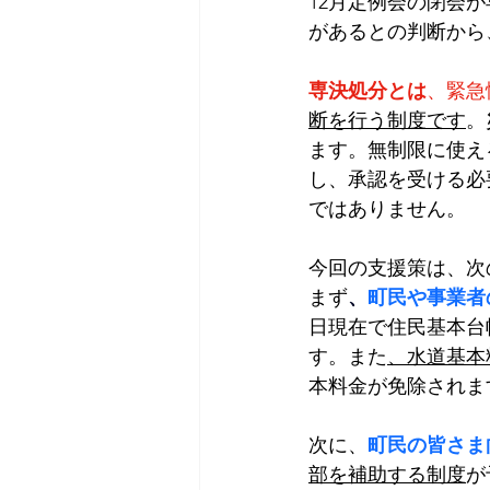
12月定例会の閉会
があるとの判断から
専決処分とは
、緊急
断を行う制度です
。
ます。無制限に使え
し、承認を受ける必
ではありません。
今回の支援策は、次
まず
、
町民や事業者
日現在で住民基本台
す。また
、水道基本
本料金が免除されま
次に、
町民の皆さま
部を補助する制度
が