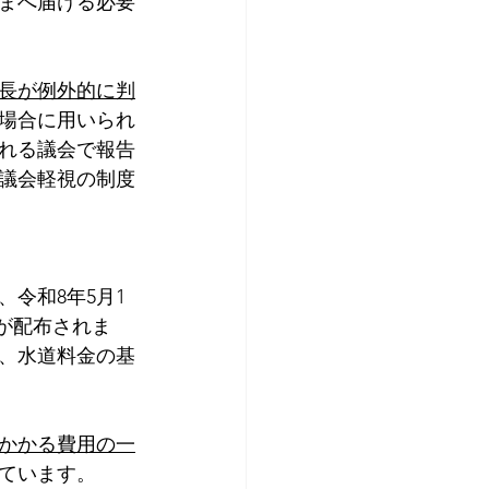
さまへ届ける必要
長が例外的に判
場合に用いられ
れる議会で報告
議会軽視の制度
令和8年5月1
が配布されま
、水道料金の基
かかる費用の一
ています。