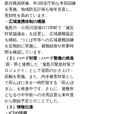
新任職員研修、年2回全庁的な本部訓練
を実施。地域防災計画も毎年見直し、
実効性を高めています。
・広域連携体制の構築 
鬼怒川・小貝川流域の13市町で「減災
対策協議会」を設置し、広域避難協定
を締結。つくば市等への広域避難訓練
を定期的に実施し、避難経路や所要時
間を確認しています。
（２）ハード対策・ハード整備の推進
 国・県と連携した「鬼怒川緊急対策プ
ロジェクト」として堤防のかさ上げ・
拡幅を実施。また、内水被害対策とし
て田んぼに水を一時貯留する「田んぼ
ダム」を推進中です。さらに、避難所
となる小中学校への冷房設置も来年度
から開始予定とのことでした。
（３）情報伝達
・ICTの活用