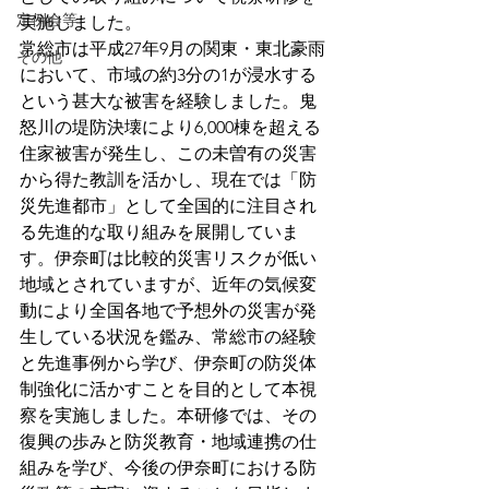
定例会等
実施しました。
常総市は平成27年9月の関東・東北豪雨
その他
において、市域の約3分の1が浸水する
という甚大な被害を経験しました。鬼
怒川の堤防決壊により6,000棟を超える
住家被害が発生し、この未曽有の災害
から得た教訓を活かし、現在では「防
災先進都市」として全国的に注目され
る先進的な取り組みを展開していま
す。伊奈町は比較的災害リスクが低い
地域とされていますが、近年の気候変
動により全国各地で予想外の災害が発
生している状況を鑑み、常総市の経験
と先進事例から学び、伊奈町の防災体
制強化に活かすことを目的として本視
察を実施しました。本研修では、その
復興の歩みと防災教育・地域連携の仕
組みを学び、今後の伊奈町における防