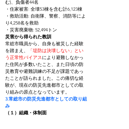
む)、負傷者44名
・住家被害: 全壊53棟を含む計6,123棟
・救助活動: 自衛隊、警察、消防等によ
り4,258名を救助
・災害廃棄物: 52,494トン
災害から得られた教訓
常総市職員から、自身も被災した経験
を踏まえ、
「堤防は決壊しない」とい
う正常性バイアス
により避難しなかっ
た住民が多数いたこと、また日頃の防
災教育や避難訓練の不足が課題であっ
たことが語られました。この痛切な経
験が、現在の防災先進都市としての取
り組みの原点となっています。
3.常総市の防災先進都市としての取り組
み
（１）組織・体制面