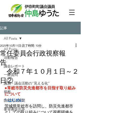
記事
All Posts
2025年10月11日
読了時間: 10分
All Posts
常任委員会行政視察報
活動報告
告
議会レポート
令和７年１０月１日～２
一般質問
日②
議員・議会活動の“見える化”
●常総市防災先進都市を目指す取り組み
視察
について
1.はじめに
防犯丸山新聞
茨城県常総市を訪問し、防災先進都市
要望書提出等
としての取り組みについて視察研修を