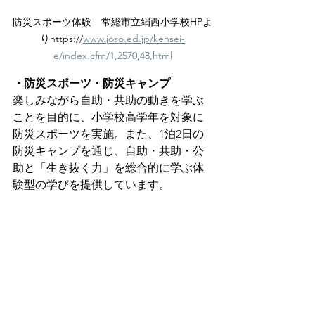
防災スポーツ体験　常総市立絹西小学校HPよ
りhttps://
www.joso.ed.jp/kensei-
e/index.cfm/1,2570,48,html
・防災スポーツ・防災キャンプ
楽しみながら自助・共助の動きを学ぶ
ことを目的に、小学校高学年を対象に
防災スポーツを実施。また、1泊2日の
防災キャンプを通じ、自助・共助・公
助と「生き抜く力」を総合的に学ぶ体
験型の学びを提供しています。