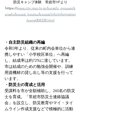
防災キャンプ体験　常総市HPより
https://
www.city.joso.lg.jp/kurashi_gyousei/k
urashi/bousai_koutsu/bousai/info/information
/page004338.html
・自主防災組織の再編
令和3年より、従来の町内会単位から連
携しやすい「小学校区単位」へ再編
し、結成率は約72%に達しています。
市は結成のための勉強会開催や、訓練
用資機材の貸し出し等の支援を行って
います。
・防災士の育成と活用
受講料を市が全額補助し、260名の防災
士を育成。「常総市防災士連絡協議
会」を設立し、防災教育やマイ・タイ
ムライン作成支援などで積極的に活動