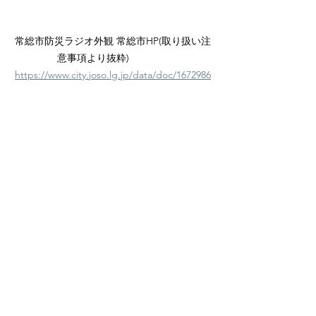
常総市防災ラジオ外観 常総市HP(取り扱い注
意事項より抜粋)　　　　
https://www.city.joso.lg.jp/data/doc/1672986
474_doc_6_0.pdf
伊奈町での活用可能性:
 高齢者や情報弱
者に確実に情報が届く仕組みの構築が
必要です。防災ラジオの有償・無償併
用方式は、財政負担を抑えながら必要
な世帯に確実に情報伝達手段を届けら
れる合理的な方法です。防災無線だけ
に頼らず、SNSやメール、防災ラジオ
など複数手段を組み合わせることで、
町民への迅速な情報伝達が可能となり
ます。
6. 広域連携体制の強化