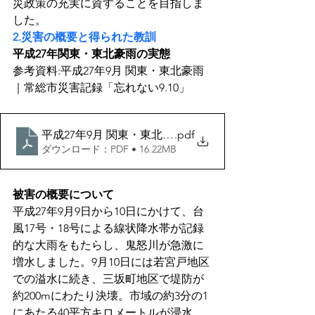
災政策の充実に資することを目指しま
した。
2.災害の概要と得られた教訓
平成27年関東・東北豪雨の実態
参考資料:平成27年9月 関東・東北豪雨
｜常総市災害記録「忘れない9.10」
平成27年9月 関東・東北豪雨｜常総市災害記録「忘れない
.pdf
ダウンロード：PDF • 16.22MB
被害の概要について
平成27年9月9日から10日にかけて、台
風17号・18号による線状降水帯が記録
的な大雨をもたらし、鬼怒川が急激に
増水しました。9月10日には若宮戸地区
での溢水に続き、三坂町地区で堤防が
約200mにわたり決壊。市域の約3分の1
にあたる40平方キロメートルが浸水