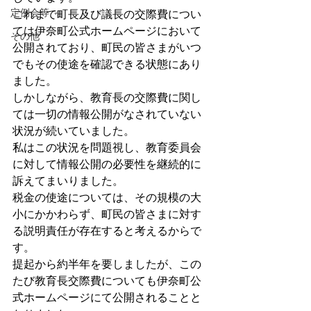
定例会等
これまで町長及び議長の交際費につい
ては伊奈町公式ホームページにおいて
その他
公開されており、町民の皆さまがいつ
でもその使途を確認できる状態にあり
ました。
しかしながら、教育長の交際費に関し
ては一切の情報公開がなされていない
状況が続いていました。
私はこの状況を問題視し、教育委員会
に対して情報公開の必要性を継続的に
訴えてまいりました。
税金の使途については、その規模の大
小にかかわらず、町民の皆さまに対す
る説明責任が存在すると考えるからで
す。
提起から約半年を要しましたが、この
たび教育長交際費についても伊奈町公
式ホームページにて公開されることと