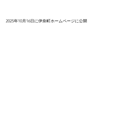
2025年10月16日に伊奈町ホームページに公開
された教育長交際費
活動報告
その他
すべて表示
最新記事