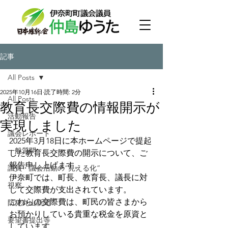
記事
All Posts
2025年10月16日
読了時間: 2分
All Posts
教育長交際費の情報開示が
活動報告
実現しました
議会レポート
2025年3月18日に本ホームページで提起
一般質問
した教育長交際費の開示について、ご
報告申し上げます。
議員・議会活動の“見える化”
伊奈町では、町長、教育長、議長に対
視察
して交際費が支出されています。
これらの交際費は、町民の皆さまから
防犯丸山新聞
お預かりしている貴重な税金を原資と
要望書提出等
しています。