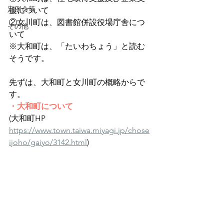
定例会等
援について
②女川町は、図書館併設役場庁舎につ
その他
いて　　
※大和町は、「たいわちょう」と読む
そうです。
先ずは、大和町と女川町の概略からで
す。
・大和町について
(大和町HP 
https://www.town.taiwa.miyagi.jp/chose
ijoho/gaiyo/3142.html
)