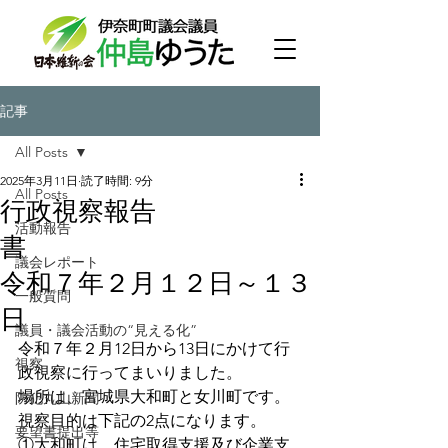
記事
All Posts
2025年3月11日
読了時間: 9分
All Posts
行政視察報告
活動報告
書
議会レポート
令和７年２月１２日～１３
一般質問
日
議員・議会活動の“見える化”
令和７年２月12日から13日にかけて行
視察
政視察に行ってまいりました。
場所は、宮城県大和町と女川町です。
防犯丸山新聞
視察目的は下記の2点になります。
要望書提出等
①大和町は、住宅取得支援及び企業支