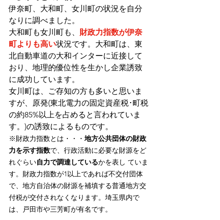
伊奈町、大和町、女川町の状況を自分
なりに調べました。
大和町も女川町も、
財政力指数が伊奈
町よりも高い
状況です。大和町は、東
北自動車道の大和インターに近接して
おり、地理的優位性を生かし企業誘致
に成功しています。
女川町は、ご存知の方も多いと思いま
すが、原発(東北電力の固定資産税･町税
の約85%以上を占めると言われていま
す。)の誘致によるものです。
※財政力指数とは・・・
地方公共団体の財政
力を示す指数
で、行政活動に必要な財源をど
れぐらい
自力で調達している
かを表し ていま
す。財政力指数が1以上であれば不交付団体
で、地方自治体の財源を補填する普通地方交
付税が交付されなくなります。埼玉県内で
は、戸田市や三芳町が有名です。