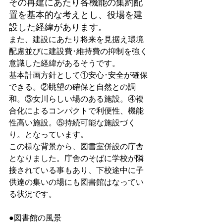
その再建にあたり各機能の集約配
置を基本的な考えとし、役場を建
設した経緯があります。
また、建設にあたり将来を見据え環境
配慮並びに建設費･維持費の抑制を強く
意識した経緯があるそうです。
基本計画方針として①安心･安全が確保
できる。②眺望の確保と自然との調
和。③女川らしい場のある施設。④複
合化によるコンパクトで利便性、機能
性高い施設。⑤持続可能な施設づく
り。となっています。
この様な背景から、図書室併設の庁舎
となりました。庁舎のそばに学校が隣
接されている事もあり、下校途中に子
供達の集いの場にも図書館はなってい
る状況です。
●図書館の風景