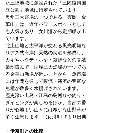
た三陸地域に創設された「三陸復興国
立公園」地域に指定されています。
奥州三大霊場の一つである「霊島　金
華山」は、近年パワースポットとして
も人気があり、女川港から定期船が出
ています。
北上山地と太平洋が交わる風光明媚な
リアス式海岸は天然の良港を形成し、
カキやホタテ・ホヤ・銀鮭などの養殖
業が盛んで、世界三大漁場の一つであ
る金華山漁場が近いことから、魚市場
には年間を通じて暖流・寒流の豊富な
魚種が数多く水揚げされています。
歴史深い出島・江島の島巡りや釣り・
ダイビングが楽しめるほか、自然の香
りが心地よい山々には希少な山野草が
多く生息します。  (女川町HPより出典)
・伊奈町との比較