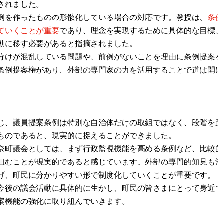
されました。
例を作ったものの形骸化している場合の対応です。教授は、
条
ていくことが重要
であり、理念を実現するために具体的な目標
動に移す必要があると指摘されました。
分けが混乱している問題や、前例がないことを理由に条例提案
条例提案権があり、外部の専門家の力を活用することで道は開
じ、議員提案条例は特別な自治体だけの取組ではなく、段階を
ものであると、現実的に捉えることができました。
奈町議会としては、まず行政監視機能を高める条例など、比較
組むことが現実的であると感じています。外部の専門的知見も
げ、町民に分かりやすい形で制度化していくことが重要です。
今後の議会活動に具体的に生かし、町民の皆さまにとって身近
案機能の強化に取り組んでいきます。