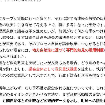
グループが実際に行った質問と、それに対する津軽石教授の回
会の現実に引き寄せて考える上で、特に参考になった部分です
提案条例で議会改革を進めたいが、前例がなく何から手をつけ
し教授は、まずは
総合計画を議会の議決事項とする
など、比較
とが重要であり、そのプロセス自体が議会改革につながると回
られない場合には、
地方自治法に基づく専門的知見の活用制度
も示されました。
置など個別政策を実現したいが反発もある場合、どう進めるべ
員が動くよりも、
議会全体として意見書決議案
を提出し、執行
会の公式な意思として示すことで、行政も対応せざるを得なく
長年上がらず、なり手不足が懸念される点についてです。これ
改定のタイミングと合わせる方法や、まず政務活動費の充実か
、
近隣自治体との比較など客観的データを示し、町民への説明