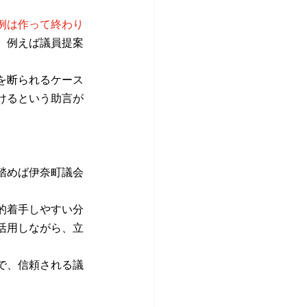
例は作って終わり
、例えば議員提案
を断られるケース
けるという助言が
踏めば伊奈町議会
的着手しやすい分
活用しながら、立
で、信頼される議