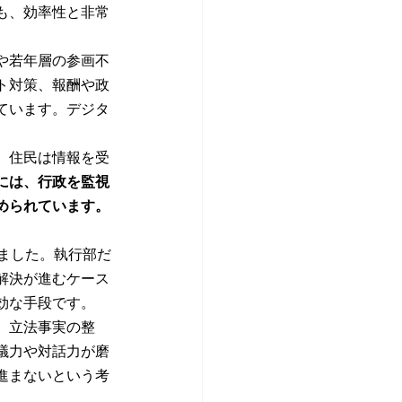
も、効率性と非常
や若年層の参画不
ト対策、報酬や政
ています。デジタ
、住民は情報を受
には、行政を監視
められています。
ました。執行部だ
解決が進むケース
効な手段です。
。立法事実の整
議力や対話力が磨
進まないという考