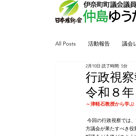
All Posts
活動報告
議会
2月10日
読了時間: 5分
防犯丸山新聞
要望書提
行
令和８年
～津軽石教授から学ぶ
今回の行政視察では、
方議会が果たすべき役