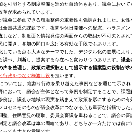
加を可能とする制度整備を進めた自治体もあり、議会において
改革が求められています。
が議会に参画できる環境整備の重要性も強調されました。女性
は全国共通の課題です。夜間や休日開催への配慮、ハラスメン
直しなど、制度面と情報発信の両面からの取組が不可欠とされ
民に開き、参加の間口を広げる有効な手段でもあります。
化している点も大きなテーマでした。デジタル化の進展により
ら調べ、判断し、提案する存在へと変わりつつあります。
議会
の声を整理し、政策の選択肢として提示する提案型の役割が求
と行政をつなぐ橋渡し役
を担います。
については、縦割り行政を乗り越えた事例などを通じて示され
野において、議会が主体となって条例を制定することで、課題
条例は、議会が地域の現実を踏まえて政策を形にするための有
プロセスそのものが議会改革につながる点も重要な指摘でした
調整、住民意見の聴取、委員会審議を重ねることで、議会の審
制定と議会改革は車の両輪であり、どちらか一方だけでは前に
とっても大きな示唆です。