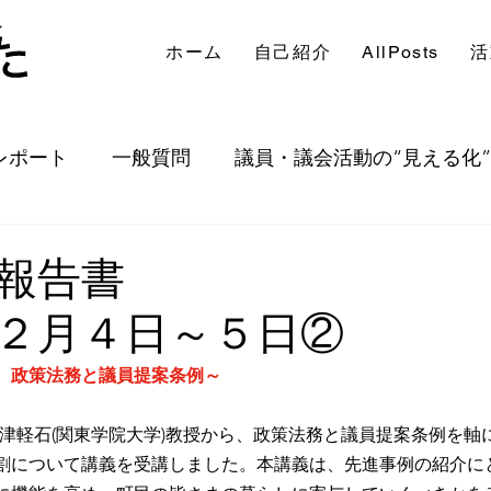
ホーム
自己紹介
AllPosts
活
レポート
一般質問
議員・議会活動の“見える化”
出等
定例会等
その他
政視察報
２月４日～５日②
　政策法務と議員提案条例～
津軽石(関東学院大学)教授から、政策法務と議員提案条例を軸
割について講義を受講しました。本講義は、先進事例の紹介に