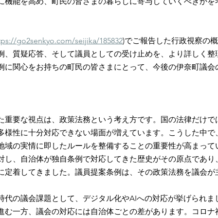
に機能を高め、町民の皆さまの暮らしに寄与していくべきかを
tps://go2senkyo.com/seijika/185832
)でご報告した行政視察の
例、質疑応答、そして議員としての受け止めを、より詳しく整
例に関心をお持ちの町民の皆さまにとって、今後の伊奈町議会
た重要な視点は、政策法務という考え方です。国の法律だけで
多様性に十分対応できない場面が増えています。こうした中で
地域の実情に即したルールを整備することの重要性が高まって
対し、自治体が独自条例で対応してきた歴史がその原点であり
に定着してきました。議員提案条例は、その政策法務を議会が
時代の議会課題として、デジタル化やAIへの対応が挙げられま
進む一方、議会の対応には自治体ごとの差があります。コロナ