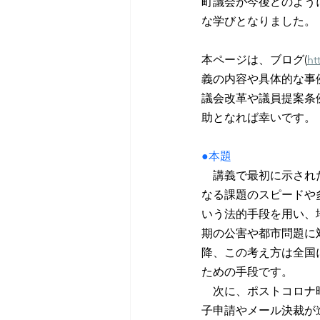
町議会が今後どのよう
な学びとなりました。
本ページは、ブログ(
ht
義の内容や具体的な事
議会改革や議員提案条
助となれば幸いです。
●本題
　講義で最初に示され
なる課題のスピードや
いう法的手段を用い、
期の公害や都市問題に
降、この考え方は全国
ための手段です。
　次に、ポストコロナ
子申請やメール決裁が