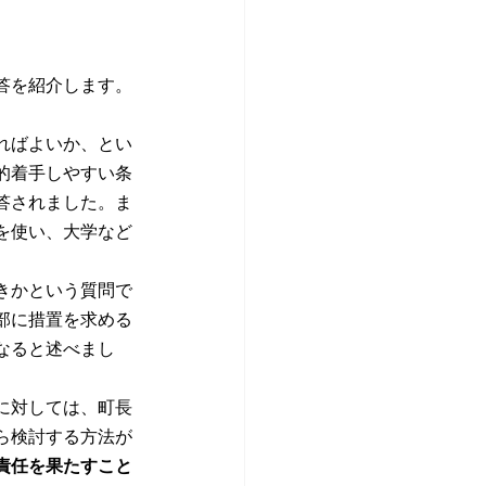
答を紹介します。
。
ればよいか、とい
的着手しやすい条
答されました。ま
を使い、大学など
きかという質問で
部に措置を求める
なると述べまし
に対しては、町長
ら検討する方法が
責任を果たすこと