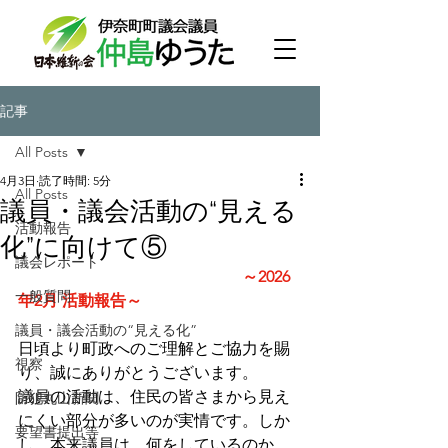
記事
All Posts
4月3日
読了時間: 5分
All Posts
議員・議会活動の“見える
活動報告
化”に向けて⑤
議会レポート
　　　　　　　　　　　　　　～2026
一般質問
年2月 活動報告～
議員・議会活動の“見える化”
日頃より町政へのご理解とご協力を賜
視察
り、誠にありがとうございます。
議員の活動は、住民の皆さまから見え
防犯丸山新聞
にくい部分が多いのが実情です。しか
要望書提出等
し、本来議員は、何をしているのか、