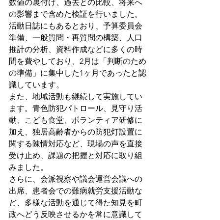
数値の裏付け、過去との比較、将来へ
の影響まで含めた検証を行いました。
活動日誌にもあるとおり、予算委員会
準備、一般質問・再質問の構築、人口
推計の分析、資料作成などに多くの時
間を費やしており、2月は「判断のため
の準備」に集中した1ヶ月であったと認
識しています。
また、地域活動も継続して実施してい
ます。青色防犯パトロール、見守り活
動、こども食堂、ボランティア研修に
加え、独居高齢者からの防犯灯設置に
関する陳情対応など、現場の声を直接
受け止め、課題の把握と対応に取り組
みました。
さらに、会派視察や議会運営会議への
出席、患者会での難病就労支援活動な
ど、多様な活動を通じて得た知見を町
政へどう反映させるかを常に意識して