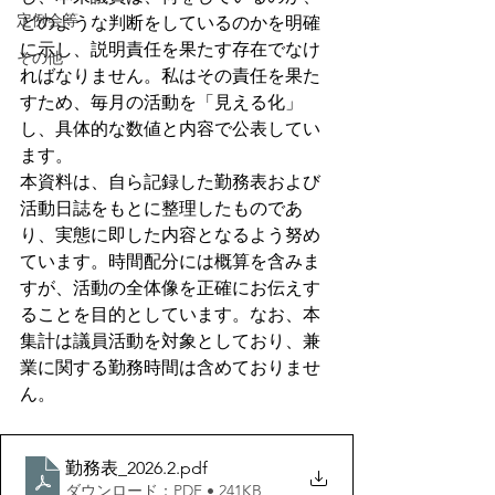
定例会等
どのような判断をしているのかを明確
に示し、説明責任を果たす存在でなけ
その他
ればなりません。私はその責任を果た
すため、毎月の活動を「見える化」
し、具体的な数値と内容で公表してい
ます。
本資料は、自ら記録した勤務表および
活動日誌をもとに整理したものであ
り、実態に即した内容となるよう努め
ています。時間配分には概算を含みま
すが、活動の全体像を正確にお伝えす
ることを目的としています。なお、本
集計は議員活動を対象としており、兼
業に関する勤務時間は含めておりませ
ん。
勤務表_2026.2
.pdf
ダウンロード：PDF • 241KB