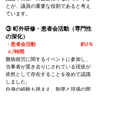
とが、議員の重要な役割であると考え
ています。
③ 町外研修・患者会活動（専門性
の深化）
・患者会活動　                           　 約3％ 
  6.7時間
難病就労に関するイベントに参加し、
当事者が置き去りにされている現状が
依然として存在することを改めて認識
しました。
自身の経験も踏まえ、制度と現場の間
にある課題をどのように埋めていくか
が重要であると考えています。今後も
当事者目線を大切にしながら、政策提
案へとつなげてまいります。
④ 政党活動・その他