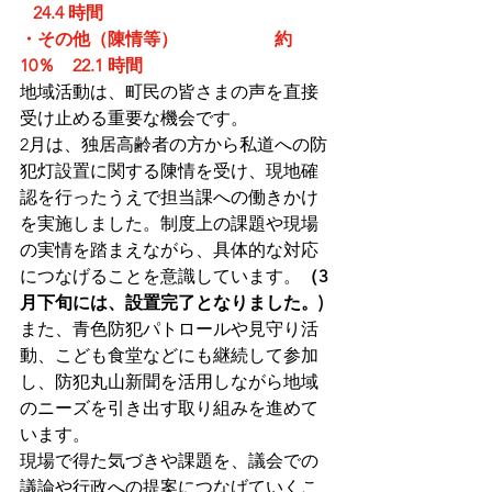
   24.4 時間
・
その他（陳情等）                      約
10％　22.1 時間　
地域活動は、町民の皆さまの声を直接
受け止める重要な機会です。
2月は、独居高齢者の方から私道への防
犯灯設置に関する陳情を受け、現地確
認を行ったうえで担当課への働きかけ
を実施しました。制度上の課題や現場
の実情を踏まえながら、具体的な対応
につなげることを意識しています。
（3
月下旬には、設置完了となりました。)
また、青色防犯パトロールや見守り活
動、こども食堂などにも継続して参加
し、防犯丸山新聞を活用しながら地域
のニーズを引き出す取り組みを進めて
います。
現場で得た気づきや課題を、議会での
議論や行政への提案につなげていくこ