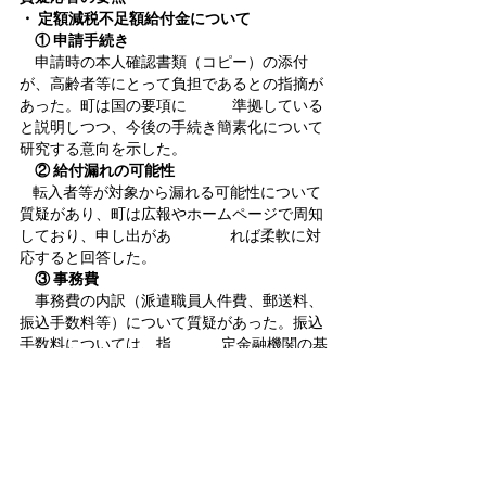
・ 定額減税不足額給付金について
① 申請手続き
申請時の本人確認書類（コピー）の添付
が、高齢者等にとって負担であるとの指摘が
あった。町は国の要項に　　　準拠している
と説明しつつ、今後の手続き簡素化について
研究する意向を示した。
② 給付漏れの可能性
転入者等が対象から漏れる可能性について
質疑があり、町は広報やホームページで周知
しており、申し出があ　　　   れば柔軟に対
応すると回答した。
③ 事務費
事務費の内訳（派遣職員人件費、郵送料、
振込手数料等）について質疑があった。振込
手数料については、指　　　 定金融機関の基
準によるものと説明された。
④ 制度の非効率性
制度全体の非効率性（事業所の事務負担増
など）が指摘され、町独自の事業実施時には
配慮を求める意見が出さ　　れた。
・専決処分議案の給与費明細について