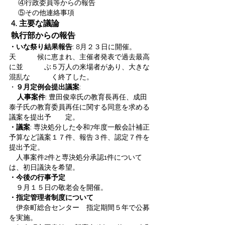
 　④行政委員等からの報告
 　⑤その他連絡事項
4. 主要な議論
 執行部からの報告
・いな祭り結果報告
: 8月２３日に開催。
天　　　候に恵まれ、主催者発表で過去最高
に並　　　ぶ５万人の来場者があり、大きな
混乱な　　　く終了した。
・
９月定例会提出議案
:
人事案件
: 豊田俊幸氏の教育長再任、成田
泰子氏の教育委員再任に関する同意を求める
議案を提出予       定。
・議案
: 専決処分した令和7年度一般会計補正
予算など議案１７件、報告３件、認定７件を
提出予定。
　人事案件2件と専決処分承認1件について
は、初日議決を希望。
・今後の行事予定
　９月１５日の敬老会を開催。　
・指定管理者制度について
　伊奈町総合センター　指定期間５年で公募
を実施。