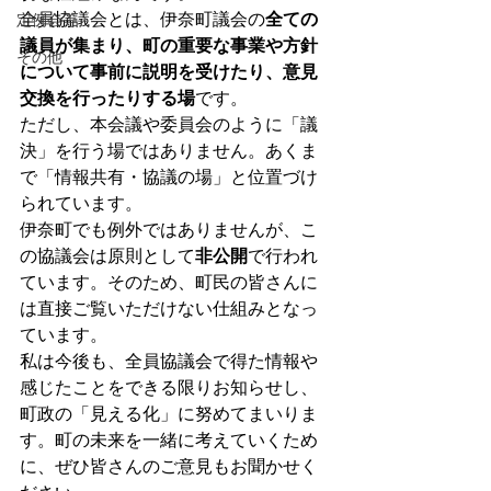
全員協議会とは、伊奈町議会の
全ての
定例会等
議員が集まり、町の重要な事業や方針
その他
について事前に説明を受けたり、意見
交換を行ったりする場
です。
ただし、本会議や委員会のように「議
決」を行う場ではありません。あくま
で「情報共有・協議の場」と位置づけ
られています。
伊奈町でも例外ではありませんが、こ
の協議会は原則として
非公開
で行われ
ています。そのため、町民の皆さんに
は直接ご覧いただけない仕組みとなっ
ています。
私は今後も、全員協議会で得た情報や
感じたことをできる限りお知らせし、
町政の「見える化」に努めてまいりま
す。町の未来を一緒に考えていくため
に、ぜひ皆さんのご意見もお聞かせく