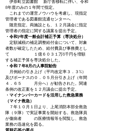
　伊奈町立図書館　 新庁舎移転に伴い、令和
8年度のみの１年間で指定。
　これまでの運営ノウハウを考慮し、現指定
管理者である図書館流通センターへ
　随意指定。両施設とも、１２月議会に指定
管理者の指定に関する議案を提出予定。　
・令和7年度一般会計補正予算（専決処分）
　定額減税の補足調整給付金について、対象
者数が確定したため、給付費及び事務費とし
て　　　　　　１億６０３１万6千円を増額
する補正予算を専決処分した。　
・令和７年8月の人事院勧告 
　月例給の引き上げ（平均改定率３．３%）
及びボーナスの０．０５月分引き上げ（年間
４．６５　　　月分へ）が勧告された。関連
条例の改正案を１２月議会に提出予定。　
・マイナンバーカードを活用した救急業務
（マイナ救急）
　７年１０月１日より、上尾消防本部全救急
隊（９隊）で実証事業を開始する。救急隊員
が傷病者　　　の医療情報等を閲覧し、救急
業務の迅速化を図る。
質疑応答の要点