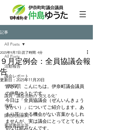
記事
All Posts
2025年9月7日
読了時間: 4分
All Posts
９月定例会：全員協議会報
活動報告
告
議会レポート
更新日：
2025年11月20日
一般質問
皆さん、こんにちは。伊奈町議会議員
の仲島ゆうたです。
議員・議会活動の“見える化”
今日は「全員協議会（ぜんいんきょう
視察
ぎかい）」についてご紹介します。あ
まり耳にする機会がない言葉かもしれ
防犯丸山新聞
ませんが、実は議会にとってとても大
要望書提出等
切な仕組みなんです。