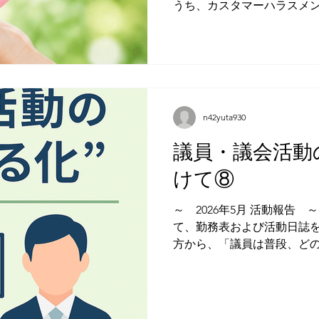
うち、カスタマーハラスメ
旨、町の答弁、その後に具
認すべき課題を整理します
な論点は、次の5点です。 
スメントの実態 ②対応マニ
③職員の相談支援体制 ④職
確保のための名札表記の見直
n42yuta930
タマーハラスメント対策基
年6月に職員の名札表記が氏
議員・議会活動
伊奈町カスタマーハラスメ
けて⑧
れました。 一般質問で提起
応として前進したものと受け
～ 2026年5月 活動報告 ～ 2026年5月の議員活動につ
して働ける環境を整えるこ
て、勤務表および活動日誌を
ビスの維持にもつながります
方から、「議員は普段、ど
皆さまから寄せられるご意
分かりにくい」というお声
くするために欠かせない大
議員の活動は、本会議や委
問、制度への不満、改善
面は見えやすい一方で、そ
作成、現場確認、相談・要