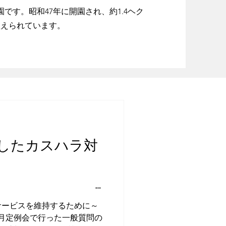
です。昭和47年に開園され、約1.4ヘク
が植えられています。
したカスハラ対
が
した
サービスを維持するために～
2月定例会で行った一般質問の