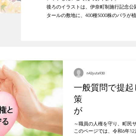
後ろのイラストは、伊奈町制施行記念公園
タールの敷地に、400種5000株のバラ
n42yuta930
一般質問で提起
策
具体化しま
～職員の人権を守り、町民
このページでは、令和6年1