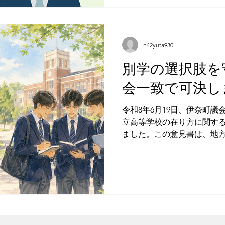
どは、外から見えにくい部分
は毎月の活動内容を整理し
して定期的に公開しています
間の多さを示すことが目的で
n42yuta930
活動に時間を使い、町民の
別学の選択肢を
うに町政につなげようとし
かりやすくお伝えするための
会一致で可決し
える化は、私個人の活動内
によって活動の進め方や時
令和8年6月19日、伊奈町
で、他の議員との比較では
立高等学校の在り方に関す
認していただくための資料とし
ました。この意見書は、地方
月の総活動時間は、300.
奈町議会の意思として、埼
会教育長へ提出するものです
う声について この意見書をお読みになった方の中には、
共学化に反対すると、なぜ
別学を存続すべきだと、も
った。そう感じられた方も
のお気持ちは、私も十分に理