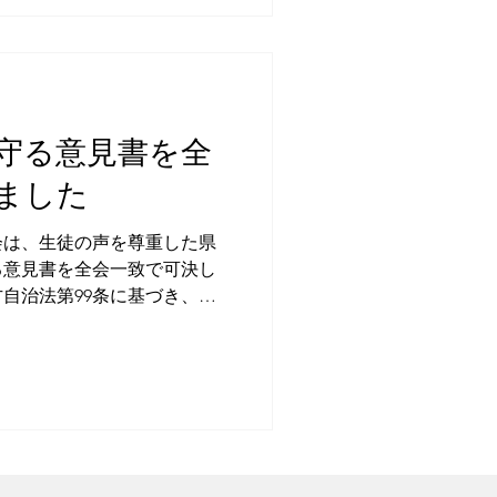
があります。 そのため、私
、「議員活動の見える化」と
。 この見える化は、活動時
はありません。 どのような
皆さまから伺った声をどのよ
守る意見書を全
ているのかを、できるだけ分
ものです。 なお、今回の見
ました
容を整理したものです。議員
間の使い方は異なりますの
議会は、生徒の声を尊重した県
なく、私自身の活動内容を確
る意見書を全会一致で可決し
てご覧ください。 2026年5
自治法第99条に基づき、伊
玉県知事及び埼玉県教育委員
。 もっと強い言葉で、とい
はっきり書かなかったのか。
っと踏み込んで書いてほしか
いらっしゃると思います。そ
解できます。 特に、現在、