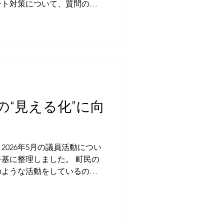
ント対策について、質問の趣
体化した取組、そして今後確
。 一般質問で取り上げた主
①職員に対するカスタマーハラ
ュアルや組織的対応のあり方
員のプライバシー保護と安全
し ⑤職員を守るためのカス
本方針の策定 その後、令和8
のみとなり、令和8年7月には
の“見える化”に向
ント基本方針が策定・公表さ
した課題が、町の具体的な対
止めています。 職員が安心
い
とは、安定した 町民サー
基に整理しました。 町民の
。 1 質問の趣旨 町民の
のような活動をしているのか
見やご要望は、町政をより良
をいただくことがあります。
切な声です。行政に対する疑
員会での発言、採決などの場
の前に行っている調査、資料
望対応、制度や予算の確認な