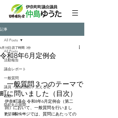
記事
All Posts
6月18日
読了時間: 3分
All Posts
令和8年6月定例会
活動報告
議会レポート
一般質問
一般質問３つのテーマで
議員・議会活動の“見える化”
町に問いました（目次）
視察
伊奈町議会 令和8年6月定例会（第二
防犯丸山新聞
回）において、一般質問を行いまし
要望書提出等
た。本ページでは、質問にあたっての