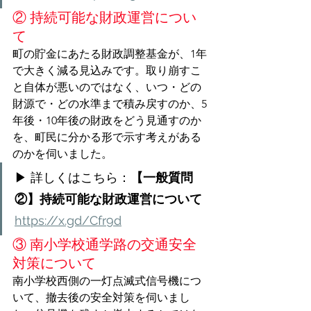
② 持続可能な財政運営につい
て
町の貯金にあたる財政調整基金が、1年
で大きく減る見込みです。取り崩すこ
と自体が悪いのではなく、いつ・どの
財源で・どの水準まで積み戻すのか、5
年後・10年後の財政をどう見通すのか
を、町民に分かる形で示す考えがある
のかを伺いました。
▶ 詳しくはこちら：
【一般質問
②】持続可能な財政運営について
https://x.gd/Cfr9d
③ 南小学校通学路の交通安全
対策について
南小学校西側の一灯点滅式信号機につ
いて、撤去後の安全対策を伺いまし