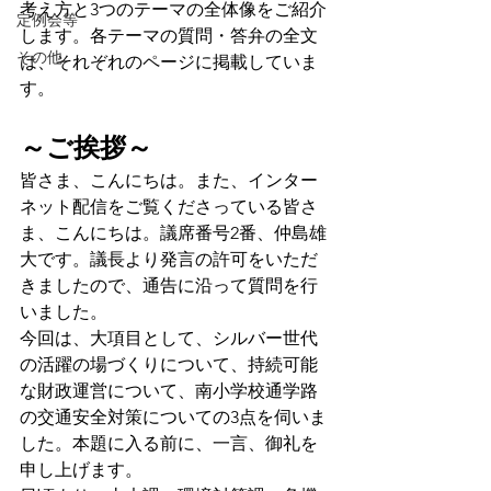
考え方と3つのテーマの全体像をご紹介
定例会等
します。各テーマの質問・答弁の全文
その他
は、それぞれのページに掲載していま
す。
～ご挨拶～
皆さま、こんにちは。また、インター
ネット配信をご覧くださっている皆さ
ま、こんにちは。議席番号2番、仲島雄
大です。議長より発言の許可をいただ
きましたので、通告に沿って質問を行
いました。
今回は、大項目として、シルバー世代
の活躍の場づくりについて、持続可能
な財政運営について、南小学校通学路
の交通安全対策についての3点を伺いま
した。本題に入る前に、一言、御礼を
申し上げます。