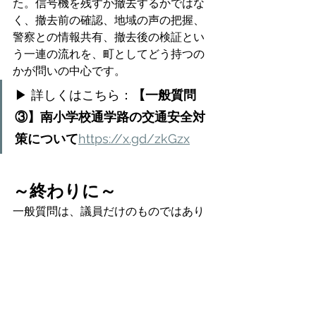
た。信号機を残すか撤去するかではな
く、撤去前の確認、地域の声の把握、
警察との情報共有、撤去後の検証とい
う一連の流れを、町としてどう持つの
かが問いの中心です。
▶ 詳しくはこちら：
【一般質問
③】南小学校通学路の交通安全対
策について
https://x.gd/zkGzx
～終わりに～
一般質問は、議員だけのものではあり
ません。町民の皆さまの疑問や不安
を、議場で町に確認する機会でもあり
ます。地域に貢献したい人の思いを町
はどう受け止めるのか。町の財政を将
来にわたってどう守っていくのか。子
どもたちの通学路の安全をどう確保し